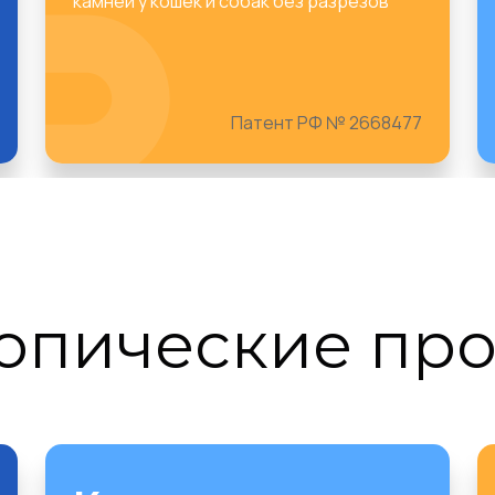
камней у кошек и собак без разрезов
Патент РФ № 2668477
опические пр