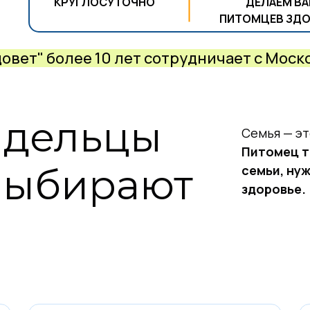
КРУГЛОСУТОЧНО
ДЕЛАЕМ В
ПИТОМЦЕВ ЗД
овет" более 10 лет сотрудничает с Мос
адельцы
Семья — эт
Питомец т
выбирают
семьи, ну
здоровье.