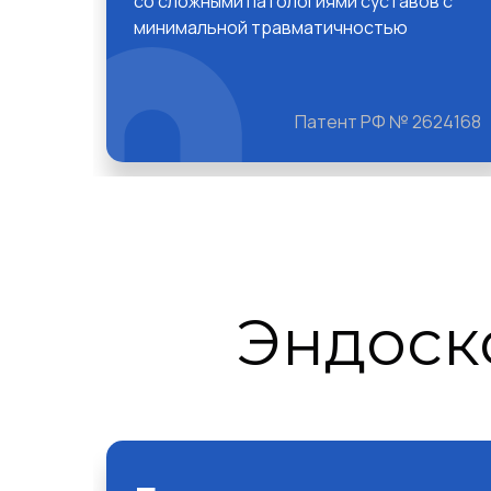
со сложными патологиями суставов с
минимальной травматичностью
Патент РФ № 2624168
Эндоск