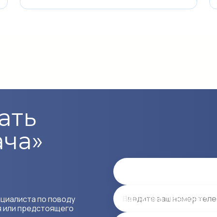
ать
ача»
Имя
Ваш номер телефона *
ециалиста по поводу
я или предстоящего