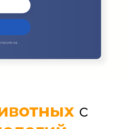
гласие на
ивотных
с