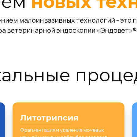
ием
новых тех
нием малоинвазивных технологий - это 
ра ветеринарной эндоскопии «Эндовет»®
кальные проце
Литотрипсия
Фрагментация и удаление мочевых