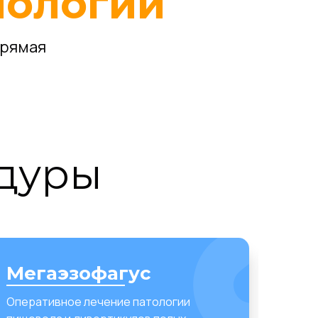
нологий
прямая
дуры
Мегаэзофагус
Ди
Оперативное лечение патологии
Совре