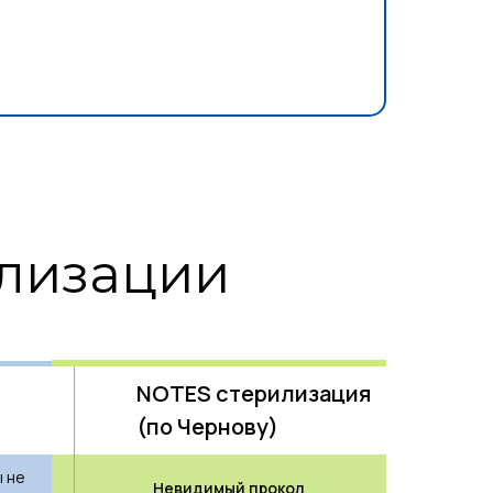
илизации
NOTES стерилизация
(по Чернову)
 не
Невидимый прокол