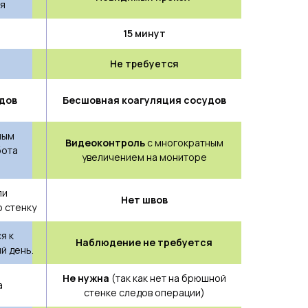
ся
15 минут
Не требуется
дов
Бесшовная коагуляция сосудов
ным
Видеоконтроль
с многократным
бота
увеличением на мониторе
ли
Нет швов
ю стенку
я к
Наблюдение не требуется
й день.
Не нужна
(так как нет на брюшной
а
стенке следов операции)