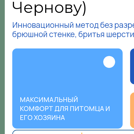
Чернову)
Инновационный метод без разр
брюшной стенке, бритья шерсти 
МАКСИМАЛЬНЫЙ
КОМФОРТ ДЛЯ ПИТОМЦА И
ЕГО ХОЗЯИНА