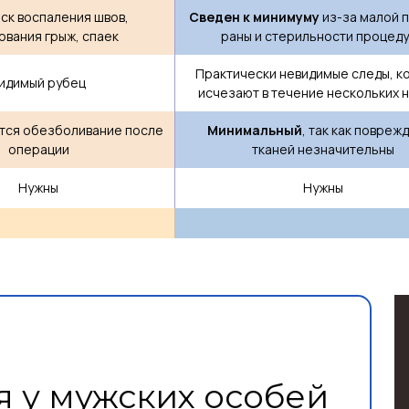
ск воспаления швов,
Сведен к минимуму
из-за малой 
ования грыж, спаек
раны и стерильности процед
Практически невидимые следы, к
идимый рубец
исчезают в течение нескольких 
тся обезболивание после
Минимальный
, так как повреж
операции
тканей незначительны
Нужны
Нужны
 у мужских особей