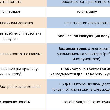
мышц живота
рассекаются, а раздвигают
15-60 минут
15-25 минут
ивотик или мошонка
Весь животик или мошонка
ая, требуется перевязка
Бесшовная коагуляция сосу
сосудов
Видеоконтроль
с многократ
альный контакт с тканями
увеличением на мониторе (ра
инструментами)
ный шов (на брюшину,
Шов часто не требуется
и
мышцы, кожу)
накладывается два шва на брюшну
1-3 дня! Питомец возвращаетс
 Риск разлизывания швов.
привычной жизни уже на следующи
е ношение попоны
Попона чаще всего не нужн