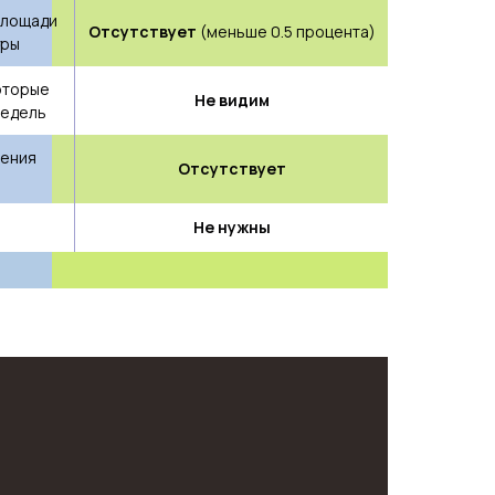
площади
Отсутствует
(меньше 0.5 процента)
уры
оторые
Не видим
недель
дения
Отсутствует
Не нужны