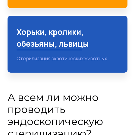
Хорьки, кролики,
обезьяны, львицы
Стерилизация экзотических животных
А всем ли можно
проводить
эндоскопическую
стерилизацию?