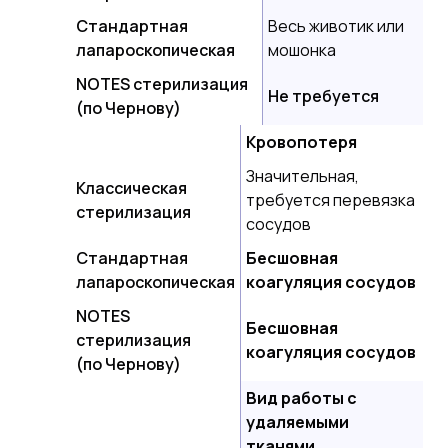
Стандартная
Весь животик или
лапароскопическая
мошонка
NOTES стерилизация
Не требуется
(по Чернову)
Кровопотеря
Значительная,
Классическая
требуется перевязка
стерилизация
сосудов
Стандартная
Бесшовная
лапароскопическая
коагуляция сосудов
NOTES
Бесшовная
стерилизация
коагуляция сосудов
(по Чернову)
Вид работы с
удаляемыми
тканями