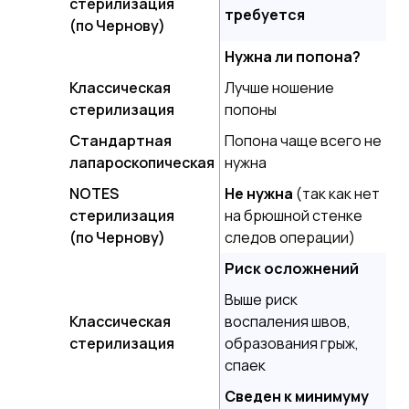
стерилизация
требуется
(по Чернову)
Нужна ли попона?
Классическая
Лучше ношение
стерилизация
попоны
Стандартная
Попона чаще всего не
лапароскопическая
нужна
NOTES
Не нужна
(так как нет
стерилизация
на брюшной стенке
(по Чернову)
следов операции)
Риск осложнений
Выше риск
Классическая
воспаления швов,
стерилизация
образования грыж,
спаек
Сведен к минимуму