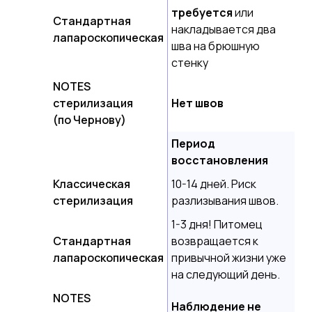
требуется
или
Стандартная
накладывается два
лапароскопическая
шва на брюшную
стенку
NOTES
стерилизация
Нет швов
(по Чернову)
Период
восстановления
Классическая
10-14 дней. Риск
стерилизация
разлизывания швов.
1-3 дня! Питомец
Стандартная
возвращается к
лапароскопическая
привычной жизни уже
на следующий день.
NOTES
Наблюдение не