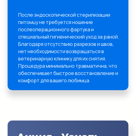
После эндоскопической стерилизации
питомцу не требуется ношение
послеоперационного фартука и
специальный гигиенический уход за раной.
Благодаря отсутствию разрезов и швов,
нет необходимости возвращаться в
ветеринарную клинику для их снятия.
Процедура минимально травматична, что
обеспечивает быстрое восстановление и
комфорт для вашего любимца