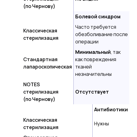
(по Чернову)
Болевой синдром
Часто требуется
Классическая
обезболивание после
стерилизация
операции
Минимальный
, так
Стандартная
как повреждения
лапароскопическая
тканей
незначительны
NOTES
стерилизация
Отсутствует
(по Чернову)
Антибиотики
Классическая
Нужны
стерилизация