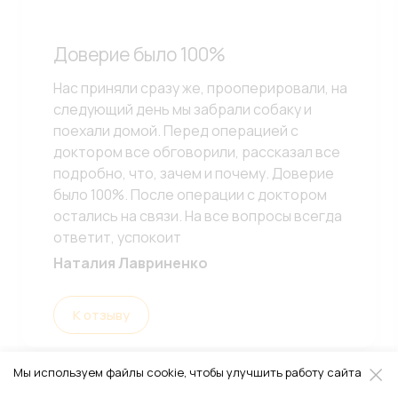
Доверие было 100%
Нас приняли сразу же, прооперировали, на
следующий день мы забрали собаку и
поехали домой. Перед операцией с
доктором все обговорили, рассказал все
подробно, что, зачем и почему. Доверие
было 100%. После операции с доктором
остались на связи. На все вопросы всегда
ответит, успокоит
Наталия Лавриненко
К отзыву
Мы используем файлы cookie, чтобы улучшить работу сайта