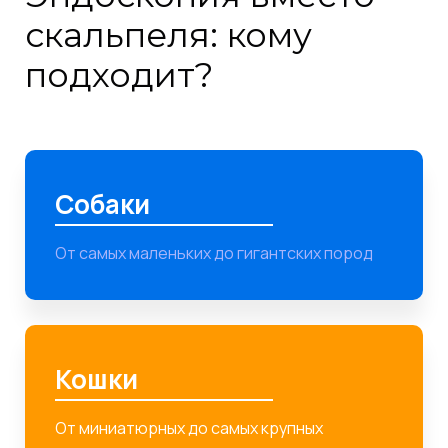
скальпеля: кому
подходит?
Собаки
От самых маленьких до гигантских пород
Кошки
От миниатюрных до самых крупных