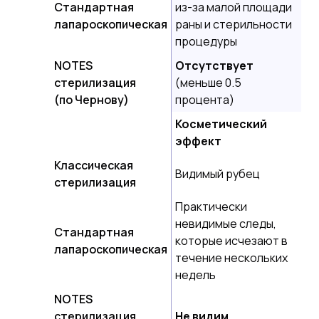
Стандартная
из-за малой площади
лапароскопическая
раны и стерильности
процедуры
NOTES
Отсутствует
стерилизация
(меньше 0.5
(по Чернову)
процента)
Косметический
эффект
Классическая
Видимый рубец
стерилизация
Практически
невидимые следы,
Стандартная
которые исчезают в
лапароскопическая
течение нескольких
недель
NOTES
стерилизация
Не видим