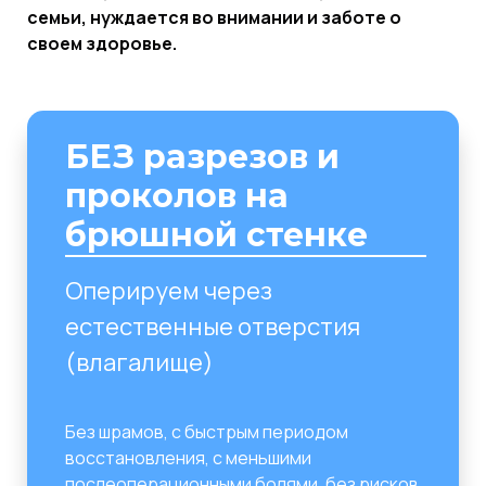
семьи, нуждается во внимании и заботе о
своем здоровье.
БЕЗ разрезов и
проколов на
брюшной стенке
Оперируем через
естественные отверстия
(влагалище)
Без шрамов, с быстрым периодом
восстановления, с меньшими
послеоперационными болями, без рисков