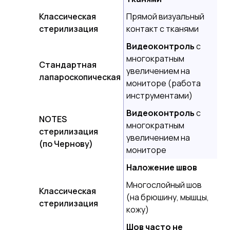
Классическая
Прямой визуальный
стерилизация
контакт с тканями
Видеоконтроль
с
многократным
Стандартная
увеличением на
лапароскопическая
мониторе (работа
инструментами)
Видеоконтроль
с
NOTES
многократным
стерилизация
увеличением на
(по Чернову)
мониторе
Наложение швов
Многослойный шов
Классическая
(на брюшину, мышцы,
стерилизация
кожу)
Шов часто не