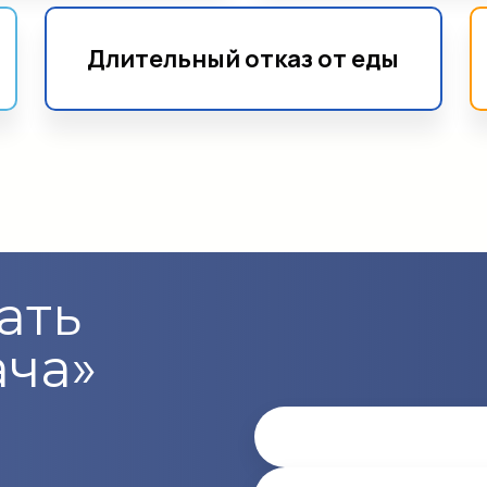
Длительный отказ от еды
ать
ача»
Имя