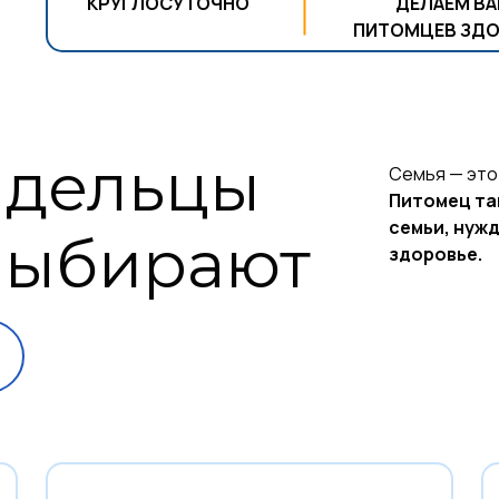
КРУГЛОСУТОЧНО
ДЕЛАЕМ В
ПИТОМЦЕВ ЗД
адельцы
Семья — это 
Питомец та
семьи, нужд
выбирают
здоровье.