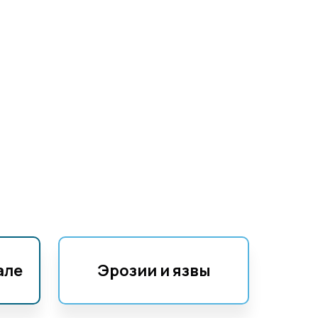
але
Эрозии и язвы