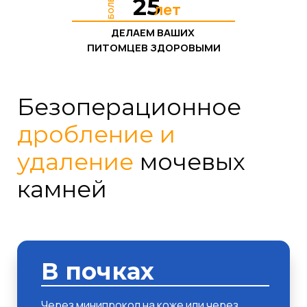
25
БОЛЕЕ
лет
ДЕЛАЕМ ВАШИХ
ПИТОМЦЕВ ЗДОРОВЫМИ
Безоперационное
дробление и
удаление
мочевых
камней
В почках
Через минипрокол на коже или через