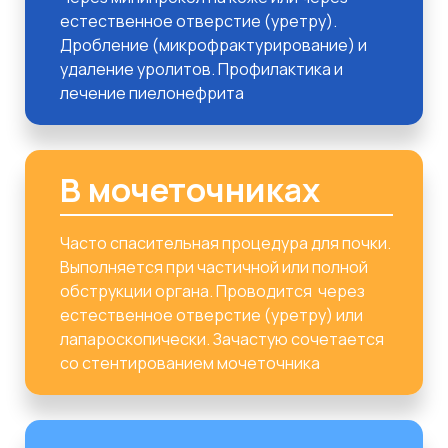
естественное отверстие (уретру).
Дробление (микрофрактурирование) и
удаление уролитов. Профилактика и
лечение пиелонефрита
В мочеточниках
Часто спасительная процедура для почки.
Выполняется при частичной или полной
обструкции органа. Проводится через
естественное отверстие (уретру) или
лапароскопически. Зачастую сочетается
со стентированием мочеточника