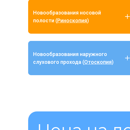
Новообразования носовой
полости (
Риноскопия
)
Новообразования наружного
слухового прохода (
Отоскопия
)
Доброкачественные полипы:
наиболее часто встречаются у кошек.
Эндоскопическое удаление (тракция
или иссечение) позволяет полностью
очистить слуховой проход без