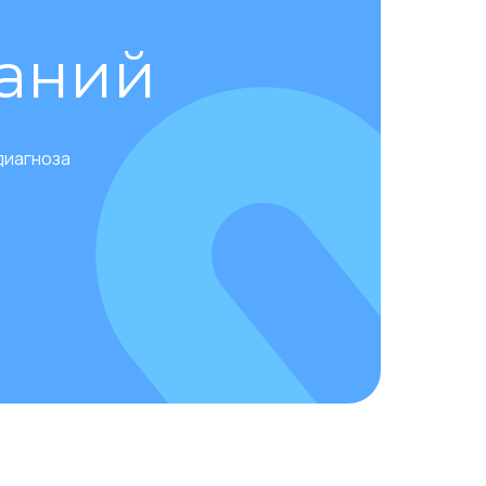
облегчения состояния животного.
ваний
диагноза