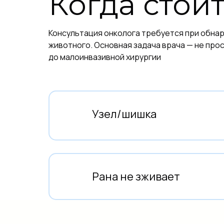
Когда стои
Консультация онколога требуется при обна
животного. Основная задача врача — не про
до малоинвазивной хирургии
Узел/шишка
Рана не зживает