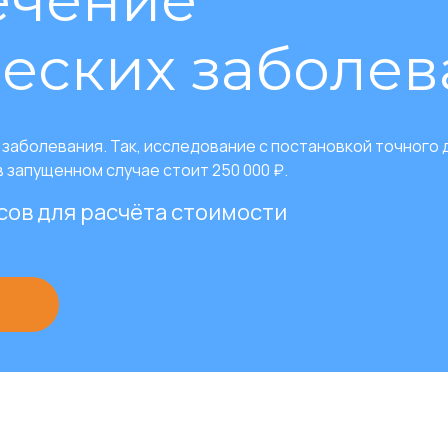
ечение
(удаление надпочечника) при
небольших размерах опухоли.
еских заболе
Опухоли селезенки:
в ряде случаев
возможна резекция при раннем
обнаружении.
Новообразования поджелудочной
заболевания. Так, исследование с постановкой точного 
железы:
в основном для прицельной
в запущенном случае стоит 250 000 ₽.
биопсии инсулином или других
опухолей.
сов для расчёта стоимости