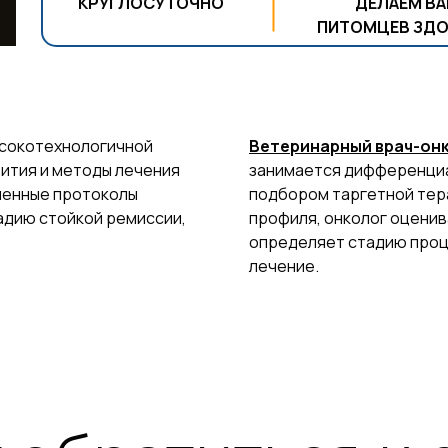
КРУГЛОСУТОЧНО
ДЕЛАЕМ В
ПИТОМЦЕВ ЗД
ысокотехнологичной
Ветеринарный врач-он
вития и методы лечения
занимается дифференциа
менные протоколы
подбором таргетной тера
адию стойкой ремиссии,
профиля, онколог оценив
определяет стадию проце
лечение.