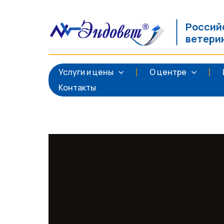
Россий
ветери
Услуги и цены
О центре
Контакты