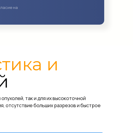
гласие на
тика и
й
пухолей, так и для их высокоточной
я, отсутствие больших разрезов и быстрое