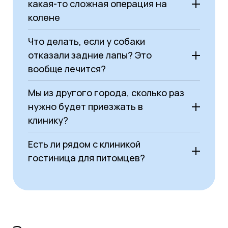
Щенок может быть вялым, неохотно
какая-то сложная операция на
бегать, "зайцем" толкаться задними
колене
лапами.
Проявляется
болезнь Пертеса
(у
Что делать, если у собаки
той-пород) — щенок начинает
отказали задние лапы? Это
хромать без видимой причины.
вообще лечится?
Почему:
Кости растут быстрее, чем
связочный аппарат успевает их
Мы из другого города, сколько раз
укреплять.
нужно будет приезжать в
Молодой и средний возраст (от 1 до
клинику?
3 лет):
Пик травм:
разрыв передней
Есть ли рядом с клиникой
крестообразной связки (ПКС)
.
гостиница для питомцев?
Часто происходит у активных собак
на прогулке — резко дернулся,
поскользнулся, и "щелчок" в колене.
Явное проявление
вывиха коленной
чашки
(если он был не ярко выражен
в детстве).