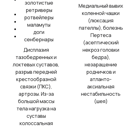
золотистые
Медиальный вывих
ретриверы
коленной чашки
ротвейлеры
(люксация
маламуты
пателлы), болезнь
доги
Пертеса
сенбернары
(асептический
Дисплазия
некроз головки
тазобедренных и
бедра),
локтевых суставов,
незаращение
разрыв передней
родничков и
крестообразной
атланто-
связки (ПКС),
аксиальная
артрозы. Из-за
нестабильность
большой массы
(шея)
тела нагрузка на
суставы
колоссальная