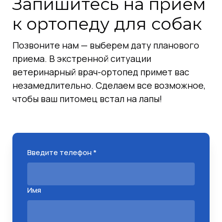
Запишитесь на прием
Зрелый и пожилой возраст (от 6 лет
и старше):
к ортопеду для собак
Проявляются
артрозы и артриты
,
накопленные за жизнь. Собака
Позвоните нам — выберем дату планового
начинает хуже вставать,
приема. В экстренной ситуации
"разнашивается" после сна.
ветеринарный врач-ортопед примет вас
У такс и корги часто
незамедлительно. Сделаем все возможное,
случаются
проблемы с дисками
чтобы ваш питомец встал на лапы!
(грыжи)
именно в этом возрасте.
Введите телефон *
Имя