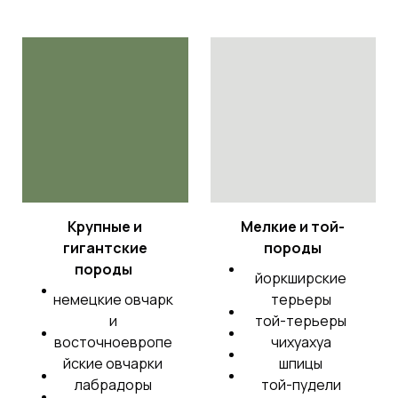
Крупные и
Мелкие и той-
гигантские
породы
породы
йоркширские
немецкие овчарк
терьеры
и
той-терьеры
восточноевропе
чихуахуа
йские овчарки
шпицы
лабрадоры
той-пудели