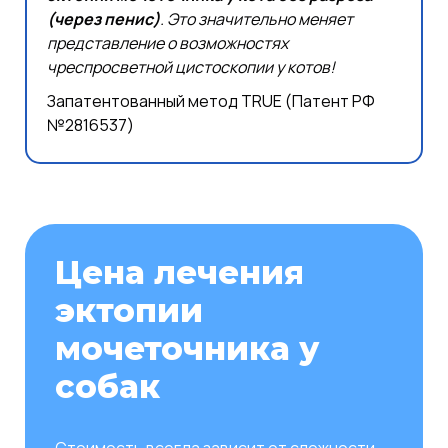
(через пенис)
. Это значительно меняет
представление о возможностях
чреспросветной цистоскопии у котов!
Запатентованный метод TRUE (Патент РФ
№2816537)
Цена лечения
эктопии
мочеточника у
собак