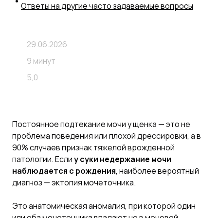
Ответы на другие часто задаваемые вопросы
29.06.2026
9 минут
5,0
Постоянное подтекание мочи у щенка — это не
проблема поведения или плохой дрессировки, а в
90% случаев признак тяжелой врожденной
патологии. Если
у суки недержание мочи
наблюдается с рождения
, наиболее вероятный
диагноз — эктопия мочеточника.
Это анатомическая аномалия, при которой один
или оба мочеточника впадают не в мочевой