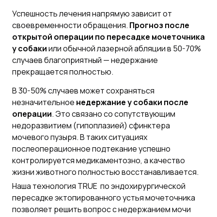
Успешность лечения напрямую зависит от
своевременности обращения.
Прогноз после
открытой операции по пересадке мочеточника
у собаки
или обычной лазерной абляции в 50-70%
случаев благоприятный — недержание
прекращается полностью.
В 30-50% случаев может сохраняться
незначительное
недержание у собаки после
операции
. Это связано со сопутствующим
недоразвитием (гипоплазией) сфинктера
мочевого пузыря. В таких ситуациях
послеоперационное подтекание успешно
контролируется медикаментозно, а качество
жизни животного полностью восстанавливается.
Наша технология TRUE по эндохирургической
пересадке эктопированного устья мочеточника
позволяет решить вопрос с недержанием мочи