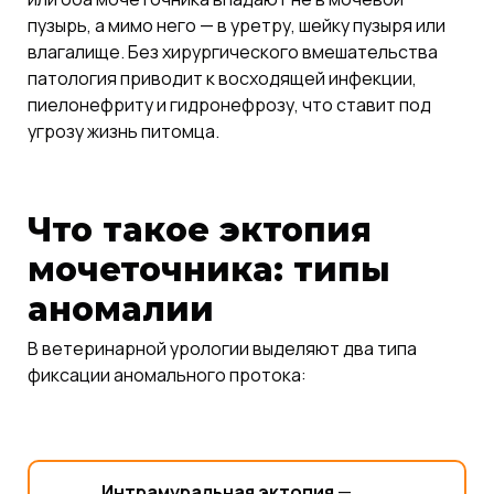
пузырь, а мимо него — в уретру, шейку пузыря или
влагалище. Без хирургического вмешательства
патология приводит к восходящей инфекции,
пиелонефриту и гидронефрозу, что ставит под
угрозу жизнь питомца.
Что такое эктопия
мочеточника: типы
аномалии
В ветеринарной урологии выделяют два типа
фиксации аномального протока:
Интрамуральная эктопия
—