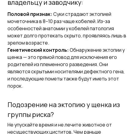
владельцу и заводчику:
Половой признак:
Суки страдают эктопией
мочеточника в 8–10 раз чаще кобелей. Из-за
особенностей анатомии у кобелей патология
может долго протекать скрыто, проявляясь лишь в
зрелом возрасте.
Генетический контроль:
Обнаружение эктопии у
щенка — это прямой повод для исключения его
родителей из племенного разведения. Они
являются скрытыми носителями дефектного гена,
и последующие пометы также будут иметь этот
порок.
Подозрение на эктопию у щенка из
группы риска?
Не упускайте время и не лечите животное от
несуществующих циститов. Чем раньше