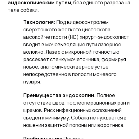
эндоскопическим путем
, без единого разреза на
теле собаки.
Технология:
Под видеоконтролем
сверхтонкого жесткого цистоскопа
высокой четкости (HD) хирург-эндоскопист
вводит в мочевыводящие пути лазерное
волокно. Лазер с микронной точностью
рассекает стенку мочеточника, формируя
новое, анатомически верное устье
непосредственно в полости мочевого
пузыря.
Преимущества эндоскопии:
Полное
отсутствие швов, послеоперационных ран и
шрамов. Риск инфекционных осложнений
сведен к минимуму. Собака не нуждается в
ношении защитной попоны или воротника.
Реабилитация:
Пациент