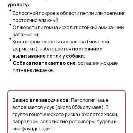
урологу:
Волосяной покров в области петли или препуция
постоянно влажный;
От шерсти питомца исходит стойкий аммиачный
запах мочи;
Кожа в промежности воспалена (мочевой
дерматит), наблюдается
постоянное
вылизывание петли у собаки
;
Собака подтекает во сне
, оставляя мокрые
пятна на лежанке.
Важно для заводчиков:
Патология чаще
встречается у сук (около 85% случаев). В
группе генетического риска находятся хаски,
лабрадоры, золотистые ретриверы, пудели и
ньюфаундленды.