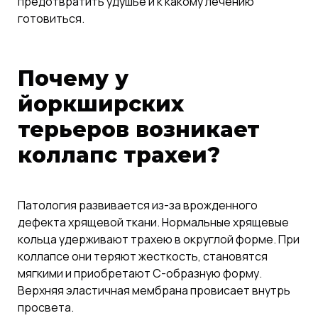
предотвратить удушье и к какому лечению
готовиться.
Почему у
йоркширских
терьеров возникает
коллапс трахеи?
Патология развивается из-за врожденного
дефекта хрящевой ткани. Нормальные хрящевые
кольца удерживают трахею в округлой форме. При
коллапсе они теряют жесткость, становятся
мягкими и приобретают С-образную форму.
Верхняя эластичная мембрана провисает внутрь
просвета.