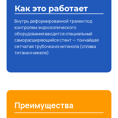
Как это работает
Внутрь деформированной трахеи под
контролем эндоскопического
оборудования вводится специальный
саморасширяющийся стент — тончайшая
сетчатая трубочка из нитинола (сплава
титана и никеля)
Преимущества