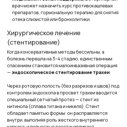
врач может назначить курс противокашлевых
препаратов, гормональную терапию для снятия
отека слизистой или бронхолитики.
Хирургическое лечение
(стентирование)
Когда консервативные методы бессильны, а
болезнь перешла на 3–4 стадию, единственным
спасением становится малоинвазивная операция
—
эндоскопическое стентирование трахеи
.
Через ротовую полость (без разрезов и швов) под
контролем эндоскопа в просвет трахеи вводится
специальный сетчатый протез — стент из
нитинола (сплава титана и никеля). Стент
обладает памятью формы: он расправляется
внутри, выполняя роль жесткого внутреннего
каркаса, и полностью восстанавливает