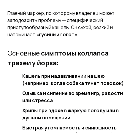
Главный маркер, по которому владелец может
заподозрить проблему — специфический
приступообразный кашель. Он сухой, резкий и
напоминает
«гусиный гогот»
.
Основные
симптомы коллапса
трахеи у йорка
:
Кашель при надавливании на шею
(например, когда собака тянет поводок)
Одышка и сипение во время игр, радости
или стресса
Хрипы при вдохе в жаркую погоду или в
душном помещении
Быстрая утомляемость и синюшность