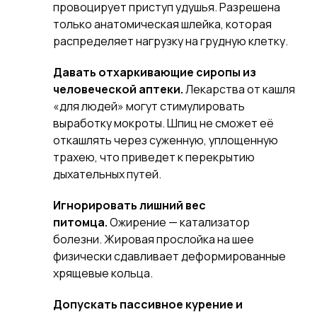
провоцирует приступ удушья. Разрешена
только анатомическая шлейка, которая
распределяет нагрузку на грудную клетку.
Давать отхаркивающие сиропы из
человеческой аптеки.
Лекарства от кашля
«для людей» могут стимулировать
выработку мокроты. Шпиц не сможет её
откашлять через суженную, уплощенную
трахею, что приведет к перекрытию
дыхательных путей.
Игнорировать лишний вес
питомца.
Ожирение — катализатор
болезни. Жировая прослойка на шее
физически сдавливает деформированные
хрящевые кольца.
Допускать пассивное курение и