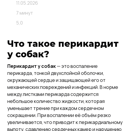
11.05.2026
7 минут
5,0
Что такое перикардит
у собак?
Перикардит у собак
— это воспаление
перикарда, тонкой двухслойной оболочки,
окружающей сердце и защищающей его от
механических повреждений и инфекций. В норме
между листками перикарда содержится
небольшое количество жидкости, которая
уменьшает трение при каждом сердечном
сокращении. При воспалении её объём резко
увеличивается, что приводит к перикардиальному
выпоту, сдавлению сердечных камер и нарушению