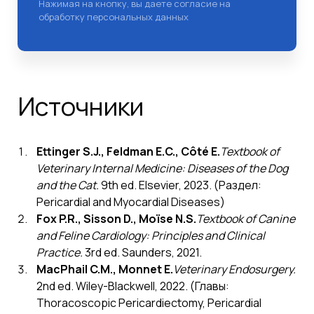
Нажимая на кнопку, вы даете согласие на
обработку персональных данных
Источники
Ettinger S.J., Feldman E.C., Côté E.
Textbook of
Veterinary Internal Medicine: Diseases of the Dog
and the Cat.
9th ed. Elsevier, 2023. (Раздел:
Pericardial and Myocardial Diseases)
Fox P.R., Sisson D., Moïse N.S.
Textbook of Canine
and Feline Cardiology: Principles and Clinical
Practice.
3rd ed. Saunders, 2021.
MacPhail C.M., Monnet E.
Veterinary Endosurgery.
2nd ed. Wiley-Blackwell, 2022. (Главы:
Thoracoscopic Pericardiectomy, Pericardial