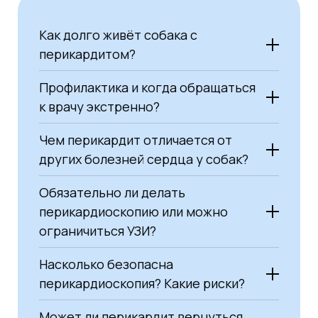
Как долго живёт собака с
перикардитом?
Профилактика и когда обращаться
к врачу экстренно?
Идиопатический перикардит
— при
Чем перикардит отличается от
своевременном дренировании и
наблюдении прогноз благоприятный.
других болезней сердца у собак?
Рецидивы возможны, но
Ежегодные профилактические осмотры
Обязательно ли делать
контролируются.
с 6 лет, включающие аускультацию и УЗИ
Инфекционный
— зависит от
сердца для пород-гигантов и собак с
перикардиоскопию или можно
возбудителя и ответа на терапию. При
предрасположенностью
ограничиться УЗИ?
раннем начале лечения исход чаще
Своевременное лечение системных
положительный.
заболеваний (почечная
Насколько безопасна
Неопластический
— прогноз
недостаточность, инфекции,
перикардиоскопия? Какие риски?
осторожный или неблагоприятный.
эндокринные нарушения)
Выживаемость зависит от типа опухоли,
Избегание травм грудной клетки,
Может ли перикардит вернуться