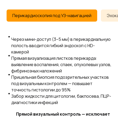
Перикардиоскопия под УЗ-навигацией
Эхок
Через мини-доступ (3–5 мм) в перикардиальную
полость вводится гибкий эндоскоп с HD-
камерой
Прямая визуализация листков перикарда:
выявление воспаления, спаек, опухолевых узлов,
фибринозных наложений
Прицельная биопсия подозрительных участков
под визуальным контролем — повышает
точность гистологии до 95%
Забор жидкости для цитологии, бакпосева, ПЦР-
диагностики инфекций
Прямой визуальный контроль — исключает