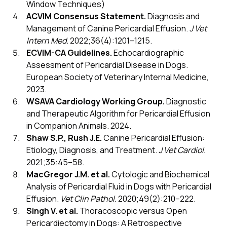
Window Techniques)
ACVIM Consensus Statement.
Diagnosis and
Management of Canine Pericardial Effusion.
J Vet
Intern Med.
2022;36(4):1201–1215.
ECVIM-CA Guidelines.
Echocardiographic
Assessment of Pericardial Disease in Dogs.
European Society of Veterinary Internal Medicine,
2023.
WSAVA Cardiology Working Group.
Diagnostic
and Therapeutic Algorithm for Pericardial Effusion
in Companion Animals. 2024.
Shaw S.P., Rush J.E.
Canine Pericardial Effusion:
Etiology, Diagnosis, and Treatment.
J Vet Cardiol.
2021;35:45–58.
MacGregor J.M. et al.
Cytologic and Biochemical
Analysis of Pericardial Fluid in Dogs with Pericardial
Effusion.
Vet Clin Pathol.
2020;49(2):210–222.
Singh V. et al.
Thoracoscopic versus Open
Pericardiectomy in Dogs: A Retrospective