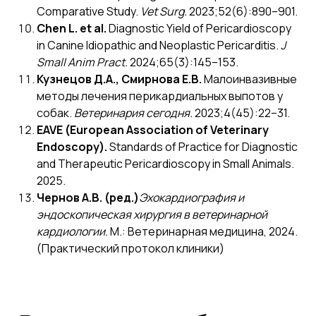
Comparative Study.
Vet Surg.
2023;52(6):890–901.
Chen L. et al.
Diagnostic Yield of Pericardioscopy
in Canine Idiopathic and Neoplastic Pericarditis.
J
Small Anim Pract.
2024;65(3):145–153.
Кузнецов Д.А., Смирнова Е.В.
Малоинвазивные
методы лечения перикардиальных выпотов у
собак.
Ветеринария сегодня.
2023;4(45):22–31.
EAVE (European Association of Veterinary
Endoscopy).
Standards of Practice for Diagnostic
and Therapeutic Pericardioscopy in Small Animals.
2025.
Чернов А.В. (ред.)
Эхокардиография и
эндоскопическая хирургия в ветеринарной
кардиологии.
М.: Ветеринарная медицина, 2024.
(Практический протокол клиники)