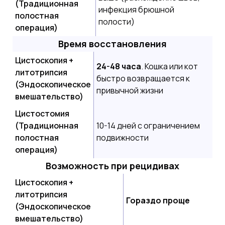
(Традиционная
инфекция брюшной
полостная
полости)
операция)
Время восстановления
Цистоскопия +
24-48 часа
. Кошка или кот
литотрипсия
быстро возвращается к
(Эндоскопическое
привычной жизни
вмешательство)
Цистостомия
(Традиционная
10-14 дней с ограничением
полостная
подвижности
операция)
Возможность при рецидивах
Цистоскопия +
литотрипсия
Гораздо проще
(Эндоскопическое
вмешательство)