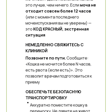
это лучше, чем ничего. Если
моча не
отходит совсем более 12 часов
(или с момента последнего
мочеиспускания вы не уверены) —
это
КОД КРАСНЫЙ, экстренная
ситуация
НЕМЕДЛЕННО СВЯЖИТЕСЬ С
КЛИНИКОЙ
Позвоните по пути.
Сообщите:
«Кошка не мочится более N часов,
есть рвота (если есть)». Это
позволит врачам подготовиться к
приему
ОБЕСПЕЧЬТЕ БЕЗОПАСНУЮ
ТРАНСПОРТИРОВКУ
Аккуратно поместите кошку в
переноску. Не давите на живот.