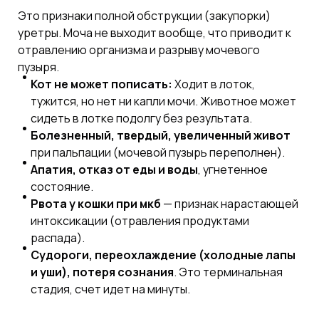
Это признаки полной обструкции (закупорки)
уретры. Моча не выходит вообще, что приводит к
отравлению организма и разрыву мочевого
пузыря.
Кот не может пописать:
Ходит в лоток,
тужится, но нет ни капли мочи. Животное может
сидеть в лотке подолгу без результата.
Болезненный, твердый, увеличенный живот
при пальпации (мочевой пузырь переполнен).
Апатия, отказ от еды и воды
, угнетенное
состояние.
Рвота у кошки при мкб
— признак нарастающей
интоксикации (отравления продуктами
распада).
Судороги, переохлаждение (холодные лапы
и уши), потеря сознания
. Это терминальная
стадия, счет идет на минуты.