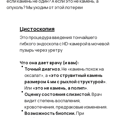
если камень не один? А если это не камень, а
опухоль? Мы уходим от этой лотереи
Цистоскопия
Это процедура введения тончайшего
гибкого эндоскопа с HD-камерой в мочевой
пузырь через уретру
Что она дает врачу (и вам):
Точный диагноз.
Не «камень похож на
оксалат», а
«это струвитный камень
размером 4 мм с рыхлой структурой»
.
Или
«это не камень, а полип»
.
Оценку состояния слизистой.
Врач
видит степень воспаления,
кровотечения, предраковые изменения.
Возможность биопсии.
При