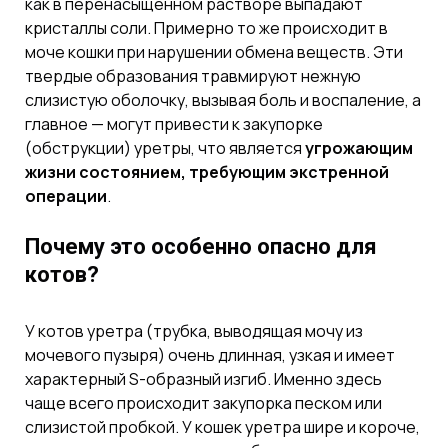
как в перенасыщенном растворе выпадают
кристаллы соли. Примерно то же происходит в
моче кошки при нарушении обмена веществ. Эти
твердые образования травмируют нежную
слизистую оболочку, вызывая боль и воспаление, а
главное — могут привести к закупорке
(обструкции) уретры, что является
угрожающим
жизни состоянием, требующим экстренной
операции
.
Почему это особенно опасно для
котов?
У котов уретра (трубка, выводящая мочу из
мочевого пузыря) очень длинная, узкая и имеет
характерный S-образный изгиб. Именно здесь
чаще всего происходит закупорка песком или
слизистой пробкой. У кошек уретра шире и короче,