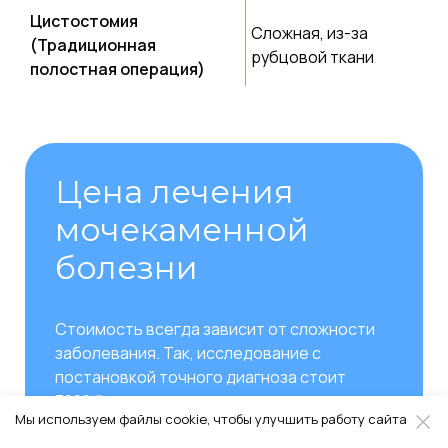
Цистостомия
Сложная, из-за
(Традиционная
рубцовой ткани
полостная операция)
Цена лечения
мочекаменной
болезни
Стоимость всегда зависит от сложности
заболевания. Так, исследование с
постановкой точного диагноза стоит
3000 ₽, а самая сложная операция в
Мы используем файлы cookie, чтобы улучшить работу сайта
запущенном случае стоит от 150 000 ₽ и