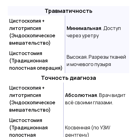
Травматичность
Цистоскопия +
литотрипсия
Минимальная
. Доступ
(Эндоскопическое
через уретру
вмешательство)
Цистостомия
Высокая. Разрезы тканей
(Традиционная
и мочевого пузыря
полостная операция)
Точность диагноза
Цистоскопия +
литотрипсия
Абсолютная
. Врач видит
(Эндоскопическое
всё своими глазами.
вмешательство)
Цистостомия
(Традиционная
Косвенная (по УЗИ/
полостная
рентгену)