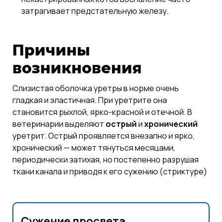
затрагивает предстательную железу.
Причины
возникновения
Слизистая оболочка уретры в норме очень
гладкая и эластичная. При уретрите она
становится рыхлой, ярко-красной и отечной. В
ветеринарии выделяют
острый
и
хронический
уретрит. Острый проявляется внезапно и ярко,
хронический — может тянуться месяцами,
периодически затихая, но постепенно разрушая
ткани канала и приводя к его сужению (стриктуре)
Сужение просвета