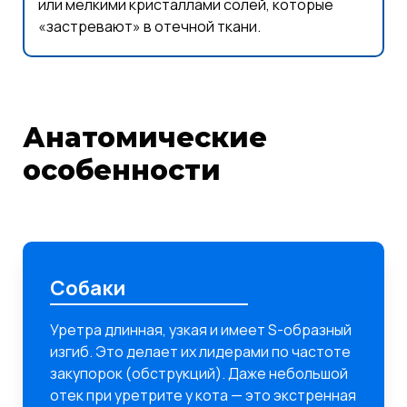
или мелкими кристаллами солей, которые
«застревают» в отечной ткани.
Анатомические
особенности
Собаки
Уретра длинная, узкая и имеет S-образный
изгиб. Это делает их лидерами по частоте
закупорок (обструкций). Даже небольшой
отек при уретрите у кота — это экстренная