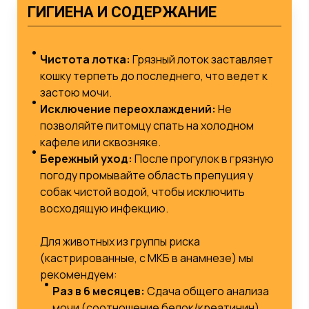
ГИГИЕНА И СОДЕРЖАНИЕ
Чистота лотка:
Грязный лоток заставляет
кошку терпеть до последнего, что ведет к
застою мочи.
Исключение переохлаждений:
Не
позволяйте питомцу спать на холодном
кафеле или сквозняке.
Бережный уход:
После прогулок в грязную
погоду промывайте область препуция у
собак чистой водой, чтобы исключить
восходящую инфекцию.
Для животных из группы риска
(кастрированные, с МКБ в анамнезе) мы
рекомендуем:
Раз в 6 месяцев:
Сдача общего анализа
мочи (соотношение белок/креатинин).