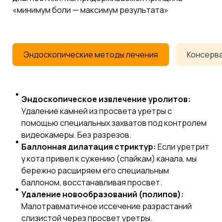
«минимум боли — максимум результата»
Эндоскопические методы лечения
Консерва
Эндоскопическое извлечение уролитов:
Удаление камней из просвета уретры с
помощью специальных захватов под контролем
видеокамеры. Без разрезов.
Баллонная дилатация стриктур:
Если уретрит
у кота привел к сужению (спайкам) канала, мы
бережно расширяем его специальным
баллоном, восстанавливая просвет.
Удаление новообразований (полипов):
Малотравматичное иссечение разрастаний
слизистой через просвет уретры.