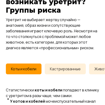
возникать уретрит?
Группы риска
Уретрит не выбирает жертву случайно —
анатомия, образ жизни и сопутствующие
заболевания играют ключевую роль. Несмотря на
то что столкнуться с проблемой может любое
животное, есть категории, для которых этот
диагноз является «профессиональным» риском.
Коты и кобели
Кастрированные
Живот
Статистически
коты и кобели
попадают в клинику
с уретритом в разы чаще, чем самки.
У котов и кобелей
мочеиспускательный канал