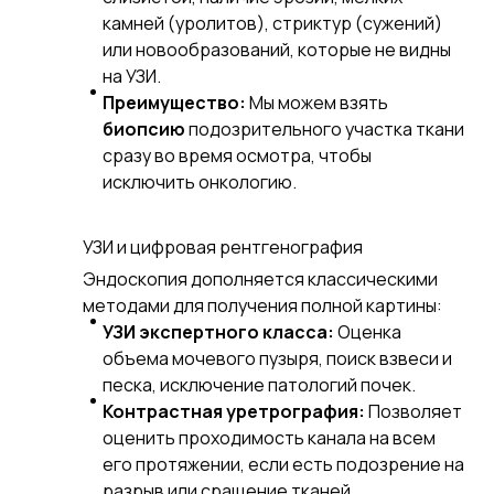
камней (уролитов), стриктур (сужений)
или новообразований, которые не видны
на УЗИ.
Преимущество:
Мы можем взять
биопсию
подозрительного участка ткани
сразу во время осмотра, чтобы
исключить онкологию.
УЗИ и цифровая рентгенография
Эндоскопия дополняется классическими
методами для получения полной картины:
УЗИ экспертного класса:
Оценка
объема мочевого пузыря, поиск взвеси и
песка, исключение патологий почек.
Контрастная уретрография:
Позволяет
оценить проходимость канала на всем
его протяжении, если есть подозрение на
разрыв или сращение тканей.