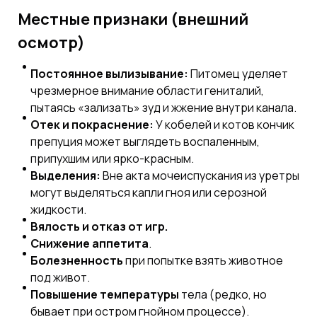
Местные признаки (внешний
осмотр)
Постоянное вылизывание:
Питомец уделяет
чрезмерное внимание области гениталий,
пытаясь «зализать» зуд и жжение внутри канала.
Отек и покраснение:
У кобелей и котов кончик
препуция может выглядеть воспаленным,
припухшим или ярко-красным.
Выделения:
Вне акта мочеиспускания из уретры
могут выделяться капли гноя или серозной
жидкости.
Вялость и отказ от игр.
Снижение аппетита
.
Болезненность
при попытке взять животное
под живот.
Повышение температуры
тела (редко, но
бывает при остром гнойном процессе).