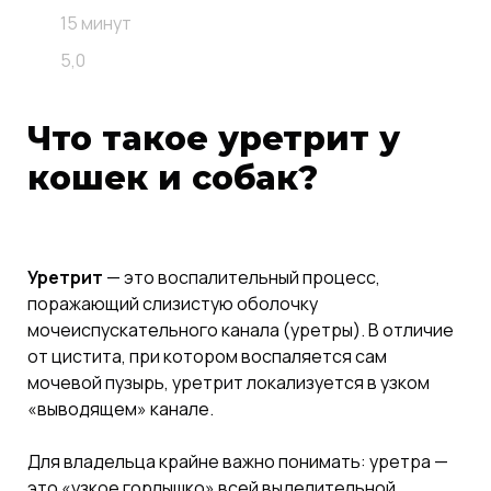
15 минут
5,0
Что такое уретрит у
кошек и собак?
Уретрит
— это воспалительный процесс,
поражающий слизистую оболочку
мочеиспускательного канала (уретры). В отличие
от цистита, при котором воспаляется сам
мочевой пузырь, уретрит локализуется в узком
«выводящем» канале.
Для владельца крайне важно понимать: уретра —
это «узкое горлышко» всей выделительной